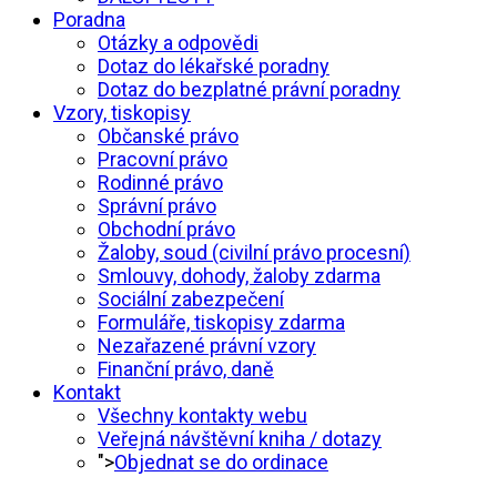
Poradna
Otázky a odpovědi
Dotaz do lékařské poradny
Dotaz do bezplatné právní poradny
Vzory, tiskopisy
Občanské právo
Pracovní právo
Rodinné právo
Správní právo
Obchodní právo
Žaloby, soud (civilní právo procesní)
Smlouvy, dohody, žaloby zdarma
Sociální zabezpečení
Formuláře, tiskopisy zdarma
Nezařazené právní vzory
Finanční právo, daně
Kontakt
Všechny kontakty webu
Veřejná návštěvní kniha / dotazy
">
Objednat se do ordinace