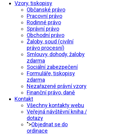
Vzory, tiskopisy
Občanské právo
Pracovní právo
Rodinné právo
Správní právo
Obchodní právo
Žaloby, soud (civilní
právo procesní)
Smlouvy, dohody, žaloby
zdarma
Sociální zabezpečení
Formuláře, tiskopisy
zdarma
Nezařazené právní vzory
Finanční právo, daně
Kontakt
Všechny kontakty webu
Veřejná návštěvní kniha /
dotazy
">
Objednat se do
ordinace