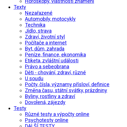
Horoskopy, vlastnosti znamení
Texty
Nezařazené
Automobily, motocykly
Technika
Jídlo, strava
Zdraví, životní styl
Počítače a internet
Byt, dům, zahrada
Peníze, finance, ekonomika
Etiketa, zvláštní události
Právo a sebeobrana
Děti - chování, zdraví, různé
U soudu
Počty, čísla, významy přísloví, definice
Změna času, státní svátky, prázdniny
Byliny, rostliny a zdraví
Dovolená, zájezdy
Testy
Různé testy a výpočty online
Psychotesty online
DALŠÍ TESTY