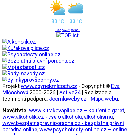
30 °C
33 °C
Předpověď počasí
Projekt
www.zbynekmlcoch.cz
- Copyright ©
Eva
Mlčochová
2000-2026 |
Active24
| Realizace a
technická podpora:
Joomlaweby.cz
|
Mapa webu
.
Navštivte:
www.kurakovaplice.cz – kouření cigaret
,
www.alkoholik.cz - vše o alkoholu, alkoholismu
,
www.bezplatnapravniporadna.cz - bezplatná právní
poradna online
,
www.psychotesty-online.cz – online