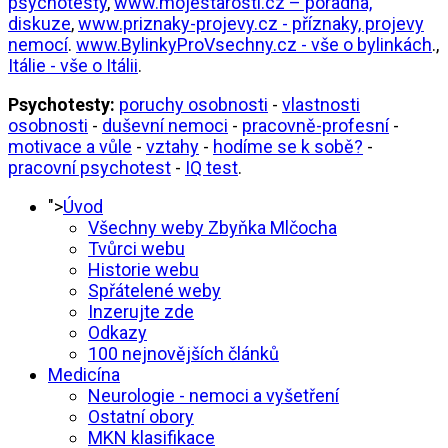
psychotesty
,
www.mojestarosti.cz – poradna,
diskuze
,
www.priznaky-projevy.cz - příznaky, projevy
nemocí
.
www.BylinkyProVsechny.cz - vše o bylinkách
.,
Itálie - vše o Itálii
.
Psychotesty:
poruchy osobnosti
-
vlastnosti
osobnosti
-
duševní nemoci
-
pracovně-profesní
-
motivace a vůle
-
vztahy
-
hodíme se k sobě?
-
pracovní psychotest
-
IQ test
.
">
Úvod
Všechny weby Zbyňka Mlčocha
Tvůrci webu
Historie webu
Spřátelené weby
Inzerujte zde
Odkazy
100 nejnovějších článků
Medicína
Neurologie - nemoci a vyšetření
Ostatní obory
MKN klasifikace