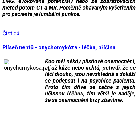
EMG, evokované potenciály nebo ze zobrazovacích
metod potom CT a MR. Poměrně obávaným vyšetřením
pro pacienta je lumbální punkce.
___
___
Číst dál...
Plíseň nehtů - onychomykóza - léčba, příčina
Kdo měl někdy plísňové onemocnění,
ať už kůže nebo nehtů, potvrdí, že se
léčí dlouho, jsou nevzhledná a dokáží
se podepsat i na psychice pacienta.
Proto čím dříve se začne s jejich
účinnou léčbou, tím větší je naděje,
že se onemocnění brzy zbavíme.
___
___