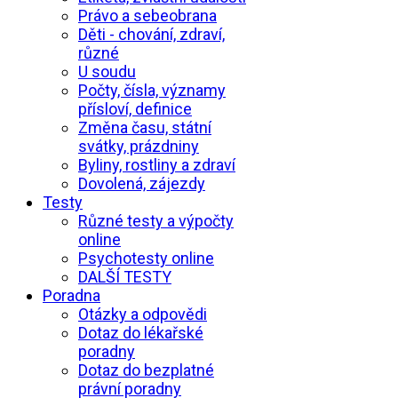
Právo a sebeobrana
Děti - chování, zdraví,
různé
U soudu
Počty, čísla, významy
přísloví, definice
Změna času, státní
svátky, prázdniny
Byliny, rostliny a zdraví
Dovolená, zájezdy
Testy
Různé testy a výpočty
online
Psychotesty online
DALŠÍ TESTY
Poradna
Otázky a odpovědi
Dotaz do lékařské
poradny
Dotaz do bezplatné
právní poradny