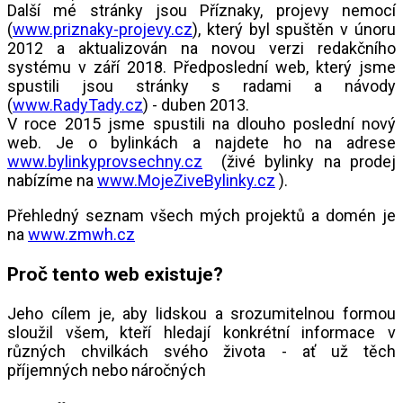
Další mé stránky jsou Příznaky, projevy nemocí
(
www.priznaky-projevy.cz
), který byl spuštěn v únoru
2012 a aktualizován na novou verzi redakčního
systému v září 2018. Předposlední web, který jsme
spustili jsou stránky s radami a návody
(
www.RadyTady.cz
) - duben 2013.
V roce 2015 jsme spustili na dlouho poslední nový
web. Je o bylinkách a najdete ho na adrese
www.bylinkyprovsechny.cz
(živé bylinky na prodej
nabízíme na
www.MojeZiveBylinky.cz
).
Přehledný seznam všech mých projektů a domén je
na
www.zmwh.cz
Proč tento web existuje?
Jeho cílem je, aby lidskou a srozumitelnou formou
sloužil všem, kteří hledají konkrétní informace v
různých chvilkách svého života - ať už těch
příjemných nebo náročných