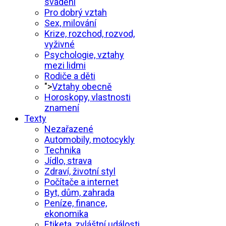
svádění
Pro dobrý vztah
Sex, milování
Krize, rozchod, rozvod,
vyživné
Psychologie, vztahy
mezi lidmi
Rodiče a děti
">
Vztahy obecně
Horoskopy, vlastnosti
znamení
Texty
Nezařazené
Automobily, motocykly
Technika
Jídlo, strava
Zdraví, životní styl
Počítače a internet
Byt, dům, zahrada
Peníze, finance,
ekonomika
Etiketa, zvláštní události