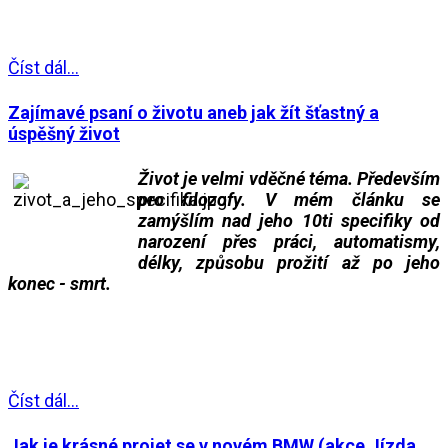
___
Číst dál...
Zajímavé psaní o životu aneb jak žít šťastný a
úspěšný život
Život je velmi vděčné téma. Především
pro filozofy. V mém článku se
zamýšlím nad jeho 10ti specifiky od
narození přes práci, automatismy,
délky, způsobu prožití až po jeho
konec - smrt.
___
___
Číst dál...
Jak je krásné projet se v novém BMW (akce Jízda