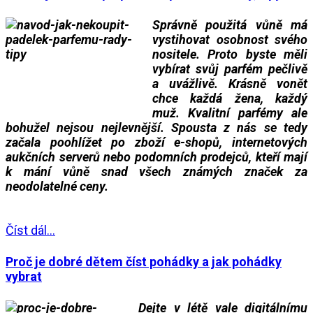
Správně použitá vůně má
vystihovat osobnost svého
nositele. Proto byste měli
vybírat svůj parfém pečlivě
a uvážlivě. Krásně vonět
chce každá žena, každý
muž. Kvalitní parfémy ale
bohužel nejsou nejlevnější. Spousta z nás se tedy
začala poohlížet po zboží e-shopů, internetových
aukčních serverů nebo podomních prodejců, kteří mají
k mání vůně snad všech známých značek za
neodolatelné ceny.
___
___
Číst dál...
Proč je dobré dětem číst pohádky a jak pohádky
vybrat
Dejte v létě vale digitálnímu