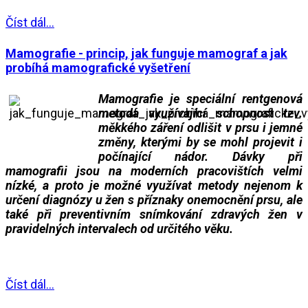
Číst dál...
Mamografie - princip, jak funguje mamograf a jak
probíhá mamografické vyšetření
Mamografie je speciální rentgenová
metoda využívající schopnost tzv.
měkkého záření odlišit v prsu i jemné
změny, kterými by se mohl projevit i
počínající nádor. Dávky při
mamografii jsou na moderních pracovištích velmi
nízké, a proto je možné využívat metody nejenom k
určení diagnózy u žen s příznaky onemocnění prsu, ale
také při preventivním snímkování zdravých žen v
pravidelných intervalech od určitého věku.
___
Číst dál...