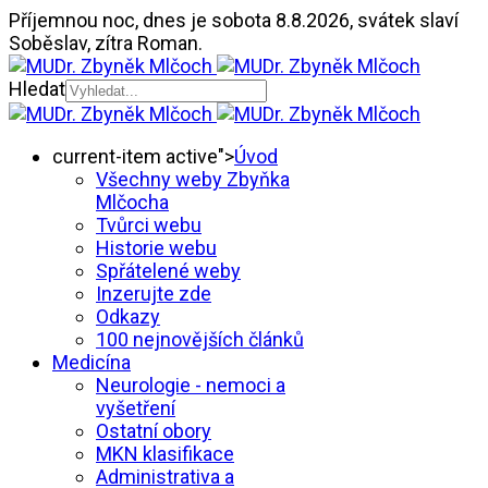
Příjemnou noc,
dnes je
sobota 8.8.2026
,
svátek slaví
Soběslav
, zítra
Roman.
Hledat
current-item active">
Úvod
Všechny weby Zbyňka
Mlčocha
Tvůrci webu
Historie webu
Spřátelené weby
Inzerujte zde
Odkazy
100 nejnovějších článků
Medicína
Neurologie - nemoci a
vyšetření
Ostatní obory
MKN klasifikace
Administrativa a