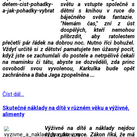
světu a vstupte společně s
dětmi s knihou v ruce do
báječného světa fantazie.
"Nemám čas," zní z úst
dospělých, kteří nemohou
přibrzdit, aby ratolestem
přečetli pár řádek na dobrou noc. Nutno říci bohužel.
Vždyť určitě si z dětství pamatujete ten úžasný pocit,
když jste se zachumlali do postele a netrpělivě čekali
na maminku či tátu, abyste se dozvěděli, zda
princ
osvobodí svou vyvolenou, Karkulka bude opět
zachráněna a Baba Jaga zpopelněna ...
___
___
Číst dál...
Skutečné náklady na dítě v různém věku a výživné,
alimenty
Výživné na dítě a náklady nejdou
vždy ruku v ruce. Zákon říká, že má