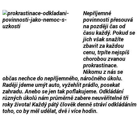
Nepříjemné
povinnosti přesouvá
na později čas od
času každý. Pokud se
jich však snažíte
zbavit za každou
cenu, trpíte nejspíš
chorobou zvanou
prokrastinace.
Nikomu z nás se
občas nechce do nepříjemného, náročného úkolu.
Raději jdeme umýt auto, vyžehlit prádlo, posekat
zahradu. Anebo se jen tak poflakujeme. Odkládání
různých úkolů nám průměrně zabere neuvěřitelné tři
roky života! Každý pátý člověk denně stráví odkládáním
toho, co by měl udělat, dvě i více hodin.
___
___