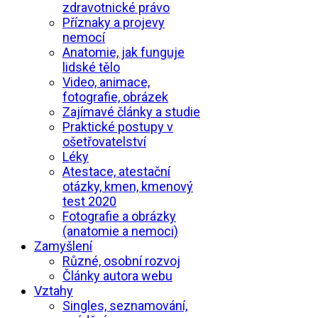
zdravotnické právo
Příznaky a projevy
nemocí
Anatomie, jak funguje
lidské tělo
Video, animace,
fotografie, obrázek
Zajímavé články a studie
Praktické postupy v
ošetřovatelství
Léky
Atestace, atestační
otázky, kmen, kmenový
test 2020
Fotografie a obrázky
(anatomie a nemoci)
Zamyšlení
Různé, osobní rozvoj
Články autora webu
Vztahy
Singles, seznamování,