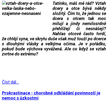
Tatínku, máš mě rád? Vztah
dcery a otce bývá někdy
složitý. Čím to, že jednou se
dcera s otcem tak moc
milují a jindy nemilosrdně
přehlížejí či nesnášejí?
Nahlas otcové často tvrdí,
že chtějí syna, ve skrytu duše však muž touží po dcerce
s dlouhými vlásky a velkýma očima. Je v pořádku,
pokud bude výchova vyvážená. Ale co když se vztah
zvrtne do extrému?
___
___
Číst dál...
Prokrastinace - chorobné odkládání povinností je
nemoc s úzkostmi