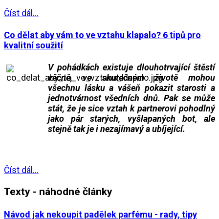
Číst dál...
Co dělat aby vám to ve vztahu klapalo? 6 tipů pro
kvalitní soužití
V pohádkách existuje dlouhotrvající štěstí
věčně, ve skutečném životě mohou
všechnu lásku a vášeň pokazit starosti a
jednotvárnost všedních dnů. Pak se může
stát, že je sice vztah k partnerovi pohodlný
jako pár starých, vyšlapaných bot, ale
stejně tak je i nezajímavý a ubíjející.
___
___
___
Číst dál...
Texty - náhodné články
Návod jak nekoupit padělek parfému - rady, tipy