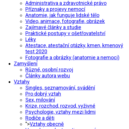
Administrativa a zdravotnické právo
Příznaky a projevy nemocí
Anatomie, jak funguje lidské tělo
Video, animace, fotografie, obrázek
Zajímavé články a studie
Praktické postupy v ošetřovatelství
Léky
Atestace, atestační otázky, kmen, kmenový
test 2020
Fotografie a obrázky (anatomie a nemoci)
Zamyšlení
Různé, osobní rozvoj
Články autora webu
Vztahy
Singles, seznamování, svádění
Pro dobrý vztah
Sex, milování
Krize, rozchod, rozvod, vyživné
Psychologie, vztahy mezi lidmi
Rodiče a děti
">
Vztahy obecně